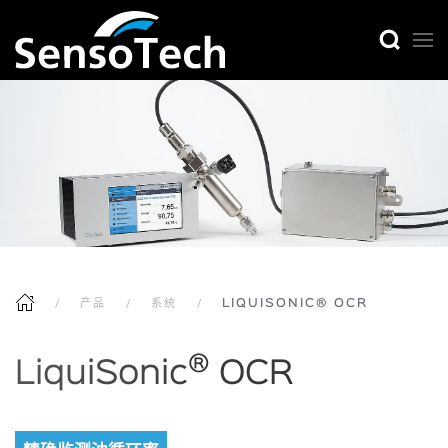
产品
系统
LIQUISONIC® OCR
®
LiquiSonic
OCR