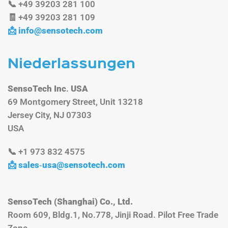
📞 +49 39203 281 100
🧾 +49 39203 281 109
📩
info@sensotech.com
Niederlassungen
SensoTech Inc
.
USA
69 Montgomery Street, Unit 13218
Jersey City, NJ 07303
USA
📞 +1 973 832 4575
📩 sales‑
usa@sensotech.com
SensoTech (Shanghai) Co., Ltd.
Room 609, Bldg.1, No.778, Jinji Road. Pilot Free Trade
Zone,